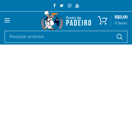
R$
0,00
0
items