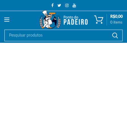
R$
0,00
0
items