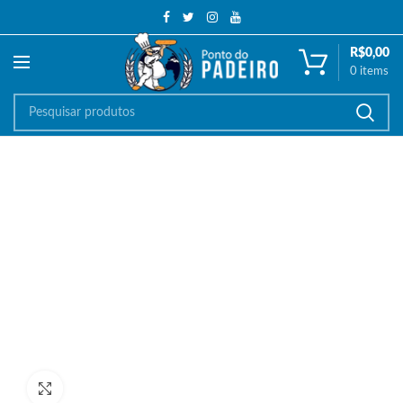
R$
0,00
0
items
Ampliar