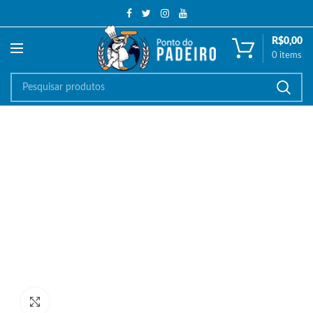
R$
0,00
0
items
Ampliar