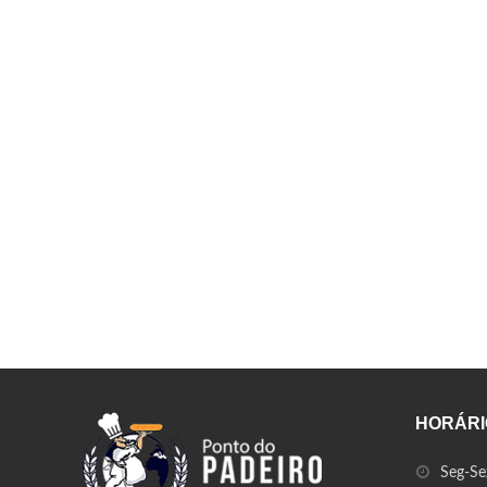
Horário da entrega
Prazos de recebimento
DEVOLUÇÃO POR ARREPENDIMENTO/DESISTÊN
PRODUTO COM DEFEITO/AVARIA
TROCA DE PRODUTO
HORÁRIO
Seg-Sex