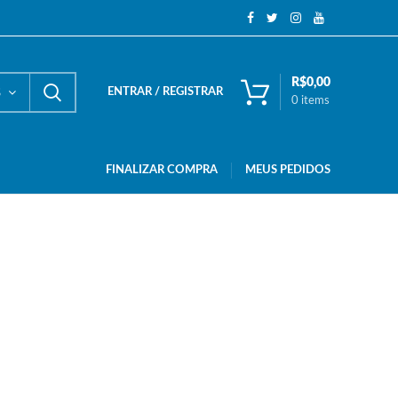
R$
0,00
ENTRAR / REGISTRAR
S
0
items
FINALIZAR COMPRA
MEUS PEDIDOS
X), Brazilian Express, DHL, Itapemirim cargas. A escolha