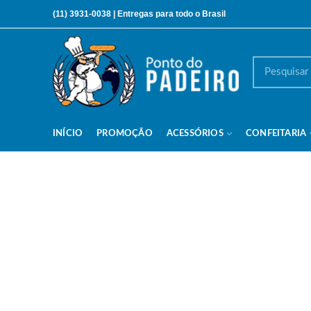
(11) 3931-0038 |
Entregas para todo o Brasil
INÍCIO
PROMOÇÃO
ACESSÓRIOS
CONFEITARIA
Garantia que sua encomenda vai chegar
Os nossos serviços de envio são realizados pelas melhores 
da transportadora depende o volume e do peso de cada pr
Atrasos na entrega