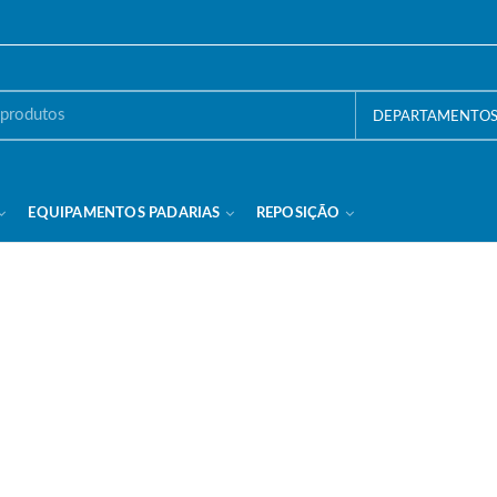
DEPARTAMENTO
EQUIPAMENTOS PADARIAS
REPOSIÇÃO
companhias de entrega porta-a-porta do país, como os Correios (PAC/SEDE
oduto.